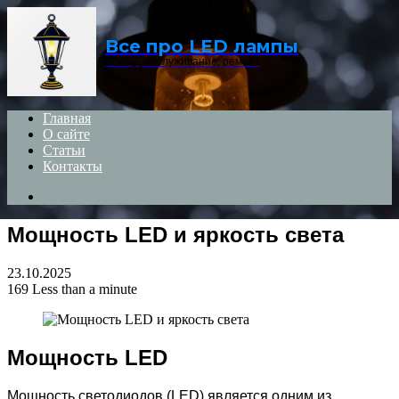
Menu
Все про LED лампы
Выбор, обслуживание, ремонт
Главная
О сайте
Статьи
Контакты
Search
for
Мощность LED и яркость света
23.10.2025
169
Less than a minute
Мощность LED
Мощность светодиодов (LED) является одним из