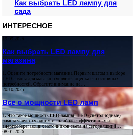
Как выбрать LED лампу для
сада
ИНТЕРЕСНОЕ
19.09.2025
Как выбрать LED лампу для
магазина
1. Оцените потребности магазина Первым шагом в выборе
LED лампы для магазина является оценка его основных
потребностей. Обратите внимание на…
20.10.2025
Все о мощности LED ламп
1. Что такое мощность LED лампы? LED (светодиодные)
лампы являются одним из наиболее эффективных и
энергосберегающих источников света на сегодняшний…
08.01.2026