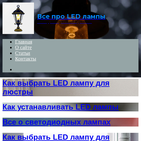
Menu
Все про LED лампы
Выбор, обслуживание, ремонт
Главная
О сайте
Статьи
Контакты
Search
for
Как выбрать LED лампу для
люстры
Как устанавливать LED лампы
Все о светодиодных лампах
Как выбрать LED лампу для