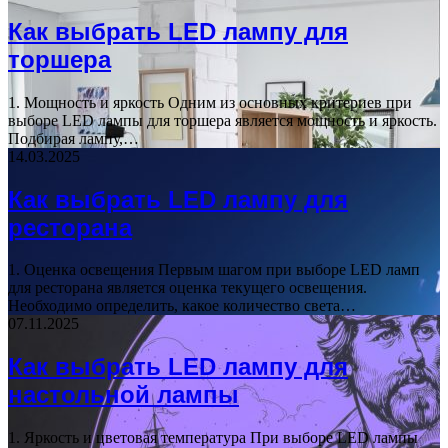
Как выбрать LED лампу для
торшера
1. Мощность и яркость Одним из основных критериев при
выборе LED лампы для торшера является мощность и яркость.
Подбирая лампу,…
14.03.2025
Как выбрать LED лампу для
ресторана
1. Оценка освещения Первым шагом при выборе LED ламп
для ресторана является оценка текущего освещения.
Необходимо определить, какое количество света…
07.11.2025
Как выбрать LED лампу для
настольной лампы
1. Яркость и цветовая температура При выборе LED лампы