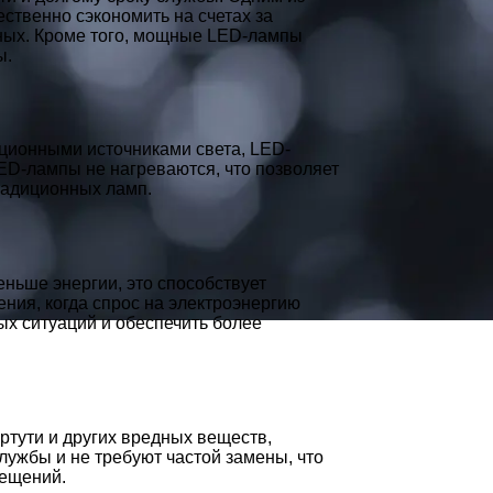
ственно сэкономить на счетах за
ных. Кроме того, мощные LED-лампы
ы.
ционными источниками света, LED-
LED-лампы не нагреваются, что позволяет
радиционных ламп.
ньше энергии, это способствует
ния, когда спрос на электроэнергию
х ситуаций и обеспечить более
ртути и других вредных веществ,
ужбы и не требуют частой замены, что
мещений.