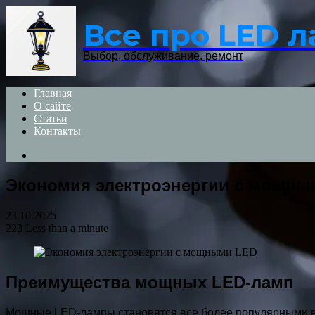
Menu
Все про LED 
Выбор, обслуживание, ремонт
Главная
О сайте
Статьи
Контакты
Search
for
Экономия электроэнергии с мощны
23.10.2025
223
Less than a minute
Преимущества мощных LED-ламп
Мощные LED-лампы становятся все более популярными в 