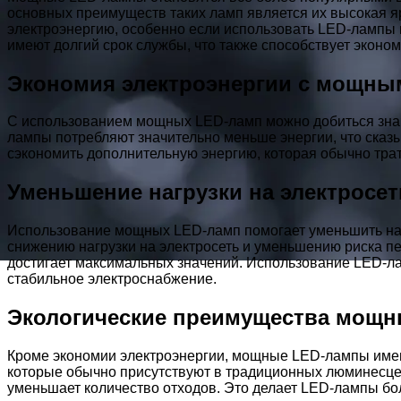
основных преимуществ таких ламп является их высокая яр
электроэнергию, особенно если использовать LED-лампы
имеют долгий срок службы, что также способствует экономи
Экономия электроэнергии с мощны
С использованием мощных LED-ламп можно добиться знач
лампы потребляют значительно меньше энергии, что сказы
сэкономить дополнительную энергию, которая обычно тра
Уменьшение нагрузки на электросет
Использование мощных LED-ламп помогает уменьшить нагр
снижению нагрузки на электросеть и уменьшению риска пе
достигает максимальных значений. Использование LED-ла
стабильное электроснабжение.
Экологические преимущества мощн
Кроме экономии электроэнергии, мощные LED-лампы имеют
которые обычно присутствуют в традиционных люминесцен
уменьшает количество отходов. Это делает LED-лампы б