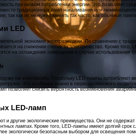
кость при низком потреблении энергии. Это позволяет суще
 вместо традиционных ламп накаливания или люминесцент
и, так как их не нужно менять так часто, как обычные ламп
ми LED
ительной экономии электроэнергии. По сравнению с тради
вается на снижении счетов за электричество. Кроме того, 
тится на охлаждение помещения в случае использования т
ь
узку на электросеть. Поскольку LED-лампы потребляют ме
регрузок. Это особенно важно в периоды пикового потребле
мп позволяет снизить вероятность возникновения аварийны
ых LED-ламп
 и другие экологические преимущества. Они не содержат 
тных лампах. Кроме того, LED-лампы имеют долгий срок сл
олее экологически безопасным выбором для освещения по