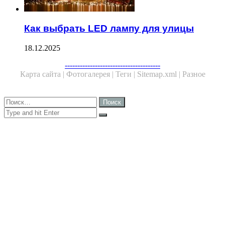
Как выбрать LED лампу для улицы
18.12.2025
Facebook
Twitter
WhatsApp
Telegram
--------------------------------------
Карта сайта |
Фотогалерея |
Теги |
Sitemap.xml |
Разное
Close
Найти:
Close
Search
for