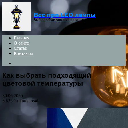
Menu
Все про LED лампы
Выбор, обслуживание, ремонт
Главная
О сайте
Статьи
Контакты
Search
for
Как выбрать подходящий
цветовой температуры
30.06.2025
6 633
1 minute read