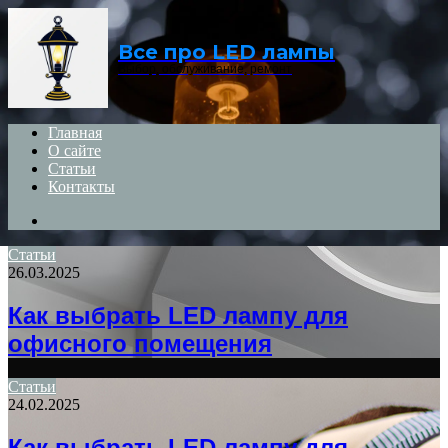
Menu
Все про LED лампы
Выбор, обслуживание, ремонт
Главная
О сайте
Статьи
Контакты
Search
for
Статьи
26.03.2025
Как выбрать LED лампу для
офисного помещения
Статьи
24.02.2025
Как выбрать LED лампу для