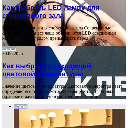
Как выбрать LED лампу для
спортивного зала
Выбор LED лампы для спортивного зала Современные
спортивные залы все чаще оборудуются LED освещением,
которое обладает рядом преимуществ перед
традиционными…
Статьи
30.06.2025
Как выбрать подходящий
цветовой температуры
Значение цветовой температуры Цветовая температура света
определяет его оттенок, которые варьируются от теплых
(красные и желтые оттенки) до холодных (синие…
Статьи