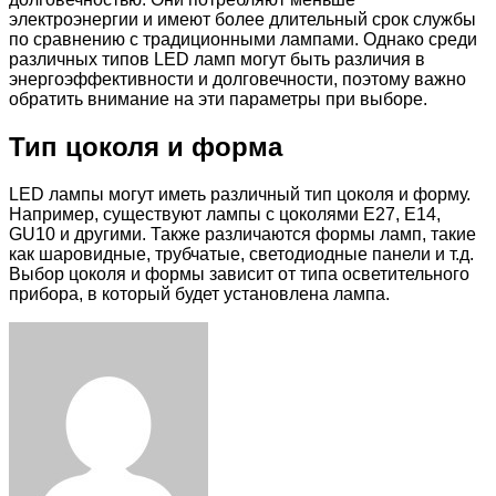
электроэнергии и имеют более длительный срок службы
по сравнению с традиционными лампами. Однако среди
различных типов LED ламп могут быть различия в
энергоэффективности и долговечности, поэтому важно
обратить внимание на эти параметры при выборе.
Тип цоколя и форма
LED лампы могут иметь различный тип цоколя и форму.
Например, существуют лампы с цоколями E27, E14,
GU10 и другими. Также различаются формы ламп, такие
как шаровидные, трубчатые, светодиодные панели и т.д.
Выбор цоколя и формы зависит от типа осветительного
прибора, в который будет установлена лампа.
Facebook
Twitter
LinkedIn
Tumblr
Pinterest
Reddit
VKontakte
Odnoklassniki
Skype
WhatsApp
Telegram
Viber
Share
Print
via
Email