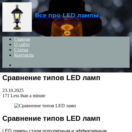
Menu
Все про LED лампы
Выбор, обслуживание, ремонт
Главная
О сайте
Статьи
Контакты
Search
for
Сравнение типов LED ламп
23.10.2025
171
Less than a minute
Сравнение типов LED ламп
LED лампы стали популярным и эффективным